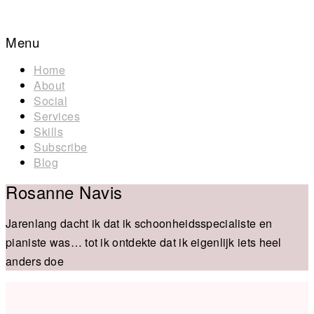
Menu
Home
About
Social
Services
Skills
Subscribe
Blog
Rosanne Navis
Jarenlang dacht ik dat ik schoonheidsspecialiste en
pianiste was… tot ik ontdekte dat ik eigenlijk iets heel
anders doe